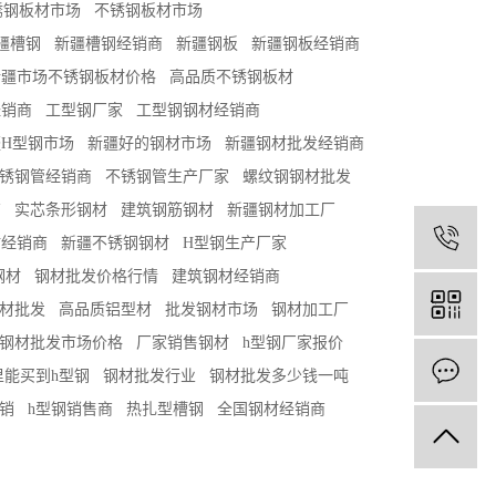
锈钢板材市场
不锈钢板材市场
疆槽钢
新疆槽钢经销商
新疆钢板
新疆钢板经销商
新疆市场不锈钢板材价格
高品质不锈钢板材
经销商
工型钢厂家
工型钢钢材经销商
H型钢市场
新疆好的钢材市场
新疆钢材批发经销商
锈钢管经销商
不锈钢管生产厂家
螺纹钢钢材批发
商
实芯条形钢材
建筑钢筋钢材
新疆钢材加工厂
1
材经销商
新疆不锈钢钢材
H型钢生产厂家
钢材
钢材批发价格行情
建筑钢材经销商
材批发
高品质铝型材
批发钢材市场
钢材加工厂
钢材批发市场价格
厂家销售钢材
h型钢厂家报价
里能买到h型钢
钢材批发行业
钢材批发多少钱一吨
销
h型钢销售商
热扎型槽钢
全国钢材经销商