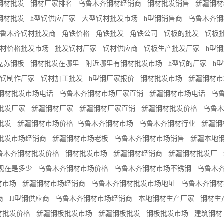
钢材批发
钢材厂家排名
乌鲁木齐钢材经销商
钢材批发销售
新疆钢材
钢材批发
h型钢供应厂家
大型钢材批发市场
h型钢销售商
乌鲁木齐钢
鲁木齐钢材批发商
角铁价格
角铁批发
角铁公司
钢板的批发
钢板
材价格批发市场
批发钢材厂家
钢材供应商
钢板生产批发厂家
h型
克苏钢板
钢材批发在哪里
附近哪里有钢材批发市场
h型钢的厂家
h
型钢制作厂家
钢材加工批发
h型钢厂家报价
钢材批发市场
新疆钢材市
钢材批发市场电话
乌鲁木齐钢材市场厂家直销
新疆钢材市场电话
乌
批发厂家
新疆钢材厂家
新疆钢材厂家直销
新疆钢材批发价格
乌鲁
批发
新疆钢材市场价格
​乌鲁木齐钢材市场
乌鲁木齐钢材行业
新疆钢
批发市场经销商
新疆钢材市场老板
乌鲁木齐钢材市场销售
新疆本地
鲁木齐钢材批发价格
钢材批发市场
新疆钢材经销商
新疆钢材批发厂
现在是多少
乌鲁木齐钢材市场价格
乌鲁木齐钢材市场不锈钢
乌鲁木
材市场
新疆钢材市场经销商
乌鲁木齐钢材批发市场地址
乌鲁木齐钢材
商
H型钢供应商
乌鲁木齐钢材市场经销商
本地钢材生产厂家
钢材生
材批发价格
新疆钢板批发市场
新疆钢板批发
钢板批发市场
建筑钢材