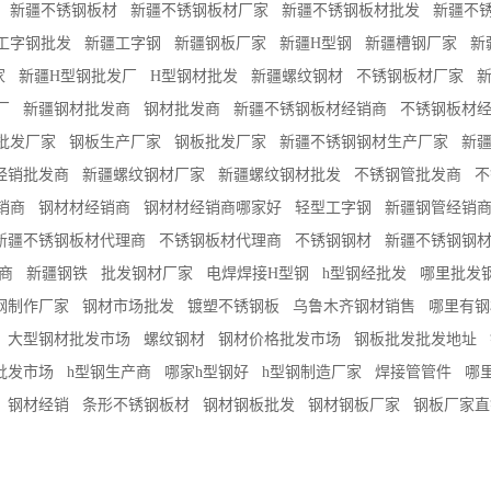
新疆不锈钢板材
新疆不锈钢板材厂家
新疆不锈钢板材批发
新疆不
工字钢批发
新疆工字钢
新疆钢板厂家
新疆H型钢
新疆槽钢厂家
新
家
新疆H型钢批发厂
H型钢材批发
新疆螺纹钢材
不锈钢板材厂家
厂
新疆钢材批发商
钢材批发商
新疆不锈钢板材经销商
不锈钢板材
批发厂家
钢板生产厂家
钢板批发厂家
新疆不锈钢钢材生产厂家
新疆
经销批发商
新疆螺纹钢材厂家
新疆螺纹钢材批发
不锈钢管批发商
不
销商
钢材材经销商
钢材材经销商哪家好
轻型工字钢
新疆钢管经销
新疆不锈钢板材代理商
不锈钢板材代理商
不锈钢钢材
新疆不锈钢钢
商
新疆钢铁
批发钢材厂家
电焊焊接H型钢
h型钢经批发
哪里批发
钢制作厂家
钢材市场批发
镀塑不锈钢板
乌鲁木齐钢材销售
哪里有钢
大型钢材批发市场
螺纹钢材
钢材价格批发市场
钢板批发批发地址
批发市场
h型钢生产商
哪家h型钢好
h型钢制造厂家
焊接管管件
哪
钢材经销
条形不锈钢板材
钢材钢板批发
钢材钢板厂家
钢板厂家直