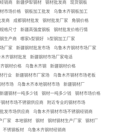
经销商
新疆伊犁钢材
钢材批发商
现货钢板
材市场价格
钢板加工批发
乌鲁木齐钢板加工
批发商
成都钢材批发
钢材批发厂家
角钢价格
钢规格尺寸
新疆高强度钢板
钢材批发价格行情
型钢生产商
哪家h型钢好
h型钢加工厂家
场厂家
新疆钢材批发市场
乌鲁木齐钢材市场厂家
鲁木齐钢材批发
新疆钢材市场厂家电话
木齐钢材价格
乌鲁木齐钢
新疆钢材价格
材行业
新疆钢材市厂家场
乌鲁木齐钢材市场老板
钢材市场
乌鲁木齐本地钢材市场
新疆钢材厂
新疆钢材一吨多少钱
钢材一吨多少钱
钢材市场价格
齐钢材市场不锈钢供应商
附近专业的钢材市场
批发市场供应商
乌鲁木齐钢材市场不锈钢经销商
产厂家
本地钢材
钢材
钢材钢材生产厂家
钢材厂
不锈钢板材
乌鲁木齐钢材经销商