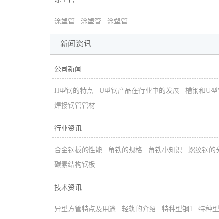
涂塑管
涂塑管
涂塑管
新闻资讯
公司新闻
H型钢的特点
U型钢产品在行业中的发展
槽钢和U型
焊接钢管管材
行业资讯
合金钢板的性能
角铁的规格
角铁小知识
螺纹钢的
碳素结构钢板
技术资讯
异型方管特点及用途
轻轨的介绍
特种型钢1
特种型