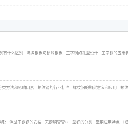
钢有什么区别
沸腾钢板与镇静钢板
工字钢的孔型设计
工字钢的应用
分类方法和影响因素
螺纹钢的行业标准
螺纹钢的期货意义和应用
螺
钢2
涂塑不锈钢的安装
无缝钢管管材
型钢的分类
型钢应用特点
H