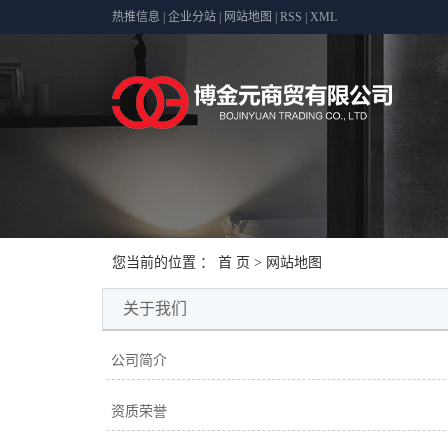
热推信息
|
企业分站
|
网站地图
|
RSS
|
XML
您当前的位置 ：
首 页
> 网站地图
关于我们
公司简介
资质荣誉