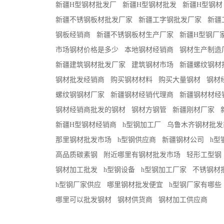
新疆H型钢材批发厂
新疆H型钢材批发
新疆H型钢材
新疆不锈钢板材批发厂家
新疆工字钢批发厂家
新疆
钢板经销商
新疆不锈钢板材生产厂家
新疆H型钢厂
市场钢材价格是多少
本地钢材经销商
钢材生产制造
新疆建筑钢材批发厂家
建筑钢材市场
新疆螺纹钢材
钢材批发经销商
购买钢材材料
购买大量钢材
钢材
螺纹钢钢材厂家
新疆钢材经销代理商
新疆钢材材经
钢材经销商批发的钢材
钢材方钢管
新疆刚材厂家
新疆H型钢材经销商
h型钢加工厂
乌鲁木齐钢材批发
那里钢材批发市场
h型钢供应商
新疆钢材公司
h型
高品质碳素钢
附近哪里有钢材批发市场
轻形工型钢
钢材加工批发
h型钢设备
h型钢加工厂家
不锈钢材
h型钢厂家供应
哪里钢材批发便宜
h型钢厂家有哪些
哪里可以批发钢材
钢材供货商
钢材加工供应商