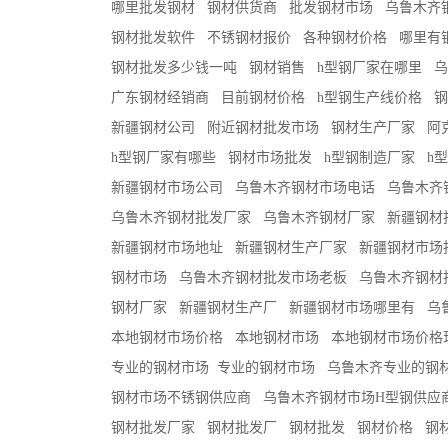
哪里批发钢材
钢材供货商
批发钢材市场
乌鲁木齐
钢材批发软件
不锈钢材报价
各种钢材价格
哪里有
钢材批发多少钱一吨
钢材销售
h型钢厂家在哪里
乌
广东钢材经销商
目前钢材价格
h型钢生产线价格
钢
新疆钢材公司
附近钢材批发市场
钢材生产厂家
阿
h型钢厂家有哪些
钢材市场批发
h型钢制造厂家
h
新疆钢材市场公司
乌鲁木齐钢材市场电话
乌鲁木齐
乌鲁木齐钢材批发厂家
乌鲁木齐钢材厂家
新疆钢材
新疆钢材市场地址
新疆钢材生产厂家
新疆钢材市场
钢材市场
乌鲁木齐钢材批发市场老板
乌鲁木齐钢材
钢材厂家
新疆钢材生产厂
新疆钢材市场哪里有
乌
本地钢材市场价格
本地钢材市场
本地钢材市场价格
专业的钢材市场
​专业的钢材市场
乌鲁木齐专业的钢
钢材市场不锈钢供应商
乌鲁木齐钢材市场H型钢供应
钢材批发厂家
钢材批发厂
钢材批发
钢材价格
钢