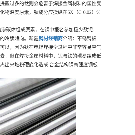
提醒过多的钛则会危害于焊接金属材料的塑性变
溫度原素，钛成分应操纵在5X（C-0.02）%
的渗碳体组成原素，在钢中报名参加极少数铌，
的冷脆趋向。
新疆
钢材经销商
介绍：
不锈钢板
可以，因为钛在电焊焊接全过程中非常容易空气
素，但在焊接金属材料中，铌与铁的碳易组成低
离出来堆积硬底化造成 合金结构钢高强度钢板