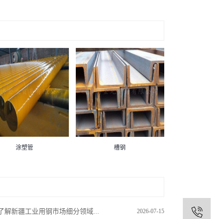
涂塑管
槽钢
了解新疆工业用钢市场细分领域...
2026-07-15
1