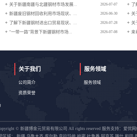
关于新疆南疆与北疆钢材市场发展...
了
2026-07-07
新疆废旧钢材回收利用市场现状、...
关
2026-06-30
了解下新疆钢材进出口贸易现状、...
关
2026-07-28
“一带一路”背景下新疆钢材市场...
来
2026-07-08
关于我们
服务领域
公司简介
服务领域
资质荣誉
场
opyright © 新疆博金元贸易有限公司 All rights reserved
服务支持：
爱优网
营区域：
新疆
乌鲁木齐
库尔勒
克拉玛依
哈密
吐鲁番
阿克苏
喀什
和田